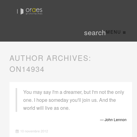
MENU
AUTHOR ARCHIVES:
ON14934
You may say I'm a dreamer, but I'm not the only
one. I hope someday you'll join us. And the
world will live as one.
― John Lennon
10 novembre 2012