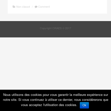
Non classé
/
Comment
Copyright ORAES © 2017
Nous utilisons des cookies pour vous garantir la meilleure expérience sur
notre site. Si vous continuez à utiliser ce dernier, nous considérerons que
vous acceptez l'utilisation des cookies.
Ok